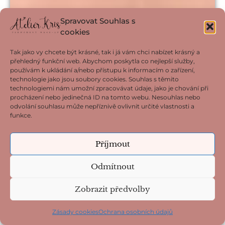
Spravovat Souhlas s
cookies
Tak jako vy chcete být krásné, tak i já vám chci nabízet krásný a
přehledný funkční web. Abychom poskytla co nejlepší služby,
používám k ukládání a/nebo přístupu k informacím o zařízení,
technologie jako jsou soubory cookies. Souhlas s těmito
technologiemi nám umožní zpracovávat údaje, jako je chování při
procházení nebo jedinečná ID na tomto webu. Nesouhlas nebo
odvolání souhlasu může nepříznivě ovlivnit určité vlastnosti a
funkce.
Příjmout
Odmítnout
Zobrazit předvolby
Zásady cookies
Ochrana osobních údajů