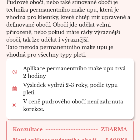
Pudrové obočí, nebo také stínované obočí je
technika permanentního make upu, která je
vhodná pro klientky, které chtějí mít upravené a
definované obočí. Obočí jde udělat velmi
přirozeně, nebo pokud máte rády výraznější
obočí, tak lze udělat i výraznější.
Tato metoda permanentního make upu je
vhodná pro všechny typy pleti.
Aplikace permanentního make upu trvá
2 hodiny
Výsledek vydrží 2-3 roky, podle typu
pleti.
V ceně pudrového obočí není zahrnuta
korekce.
ZDARMA
Konzultace